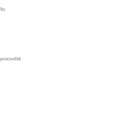
čky
pracoviště