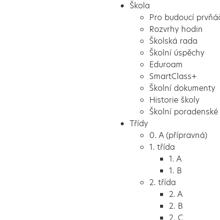
Škola
Pro budoucí prvňá
Rozvrhy hodin
Školská rada
Školní úspěchy
Eduroam
SmartClass+
Školní dokumenty
Historie školy
Školní poradenské 
Třídy
0. A (přípravná)
1. třída
1. A
1. B
2. třída
2. A
2. B
2. C