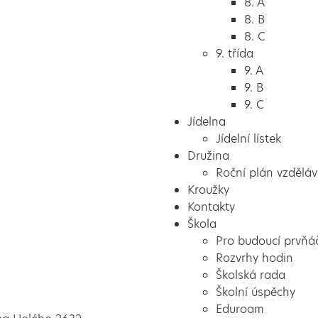
8. A
8. B
8. C
9. třída
9. A
9. B
9. C
Jídelna
Jídelní lístek
Družina
Roční plán vzděláv
Kroužky
Kontakty
Škola
Pro budoucí prvňá
Rozvrhy hodin
Školská rada
Školní úspěchy
Eduroam