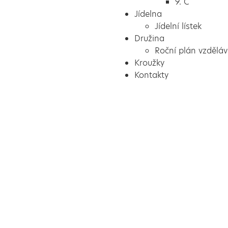
9. C
Jídelna
Jídelní lístek
Družina
Roční plán vzděláv
Kroužky
Kontakty
Vytvořeno
Školalokou
2024