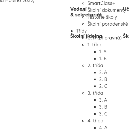
pa Holého 2632,
SmartClass+
Vedení
Uč
Školní dokumenty
& sekretariát
Historie školy
Školní poradenské 
Třídy
Školní jídelna
Šk
0. A (přípravná)
1. třída
1. A
1. B
2. třída
2. A
2. B
2. C
3. třída
3. A
3. B
3. C
4. třída
4. A