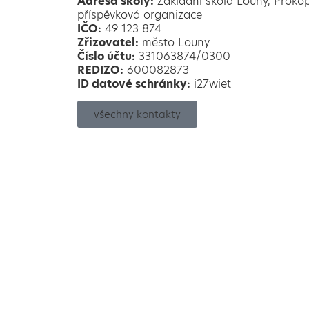
Adresa školy:
Základní škola Louny, Proko
příspěvková organizace
IČO:
49 123 874
Zřizovatel:
město Louny
Číslo účtu:
331063874/0300
REDIZO:
600082873
ID datové schránky:
i27wiet
všechny kontakty