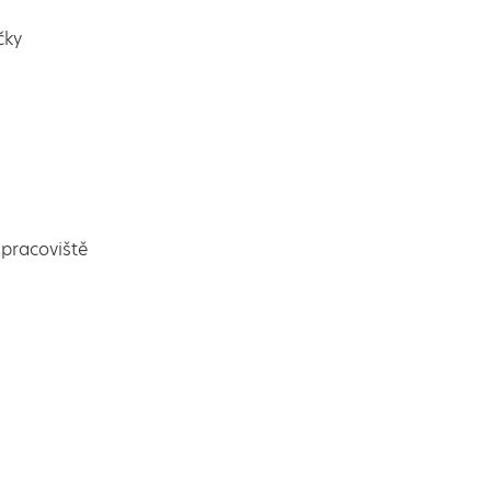
čky
pracoviště