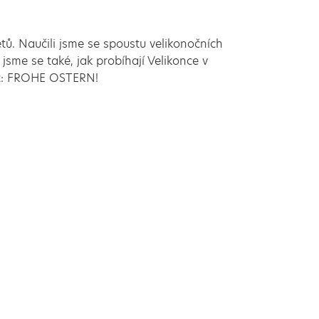
ů. Naučili jsme se spoustu velikonočních
i jsme se také, jak probíhají Velikonce v
át: FROHE OSTERN!