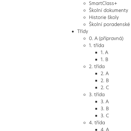
SmartClass+
Školní dokumenty
Historie školy
Školní poradenské 
Třídy
0. A (přípravná)
1. třída
1. A
1. B
2. třída
2. A
2. B
2. C
3. třída
3. A
3. B
3. C
4. třída
4. A