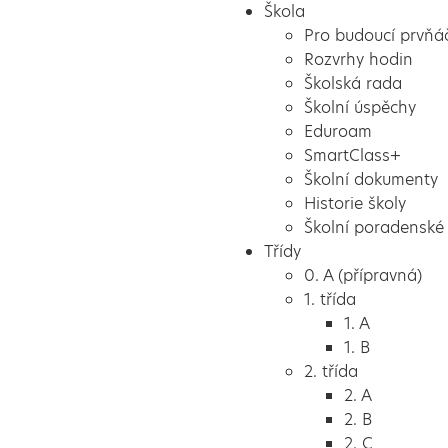
Škola
Pro budoucí prvňá
Rozvrhy hodin
Školská rada
Školní úspěchy
Eduroam
SmartClass+
Školní dokumenty
Historie školy
Školní poradenské 
Třídy
0. A (přípravná)
1. třída
1. A
1. B
2. třída
2. A
2. B
2. C