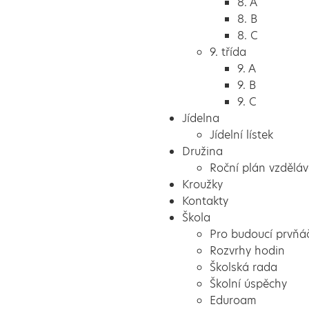
8. A
8. B
8. C
9. třída
9. A
9. B
9. C
Jídelna
Jídelní lístek
Družina
Roční plán vzděláv
Kroužky
Kontakty
Škola
Pro budoucí prvňá
Rozvrhy hodin
Školská rada
Školní úspěchy
Eduroam