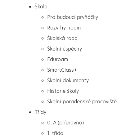
Škola
Pro budoucí prvňáčky
Rozvrhy hodin
Školská rada
Školní úspěchy
Eduroam
SmartClass+
Školní dokumenty
Historie školy
Školní poradenské pracoviště
Škola
Florbal
Třídy
Pro budoucí prvňáčky
0. A (přípravná)
Rozvrhy hodin
1. třída
Školská rada