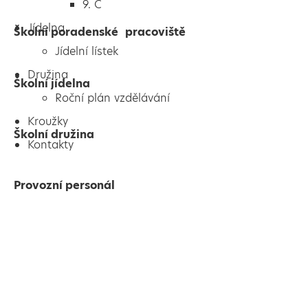
9. C
Jídelna
Školní poradenské pracoviště
Jídelní lístek
Družina
Školní jídelna
Roční plán vzdělávání
Kroužky
Školní družina
Kontakty
Provozní personál