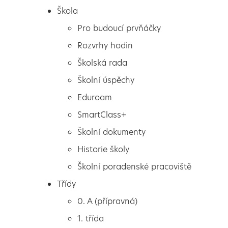
Škola
Pro budoucí prvňáčky
Rozvrhy hodin
Školská rada
Školní úspěchy
Eduroam
SmartClass+
Školní dokumenty
Historie školy
Školní poradenské pracoviště
Škola
Divadlo
Třídy
Pro budoucí prvňáčky
0. A (přípravná)
Rozvrhy hodin
1. třída
Školská rada