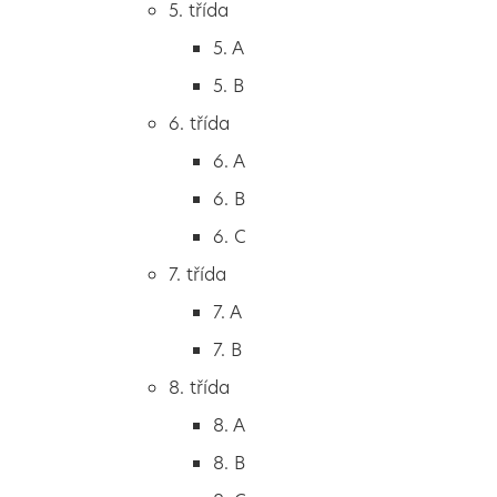
5. třída
2. B
5. A
2. C
5. B
3. třída
6. třída
3. A
6. A
3. B
6. B
3. C
6. C
4. třída
7. třída
4. A
7. A
4. B
7. B
5. třída
8. třída
5. A
8. A
5. B
8. B
6. třída