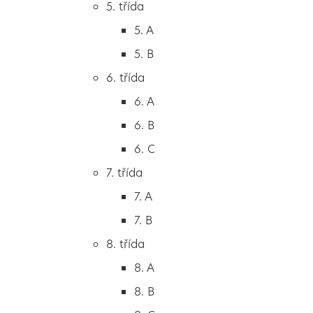
5. třída
2. B
5. A
2. C
5. B
3. třída
6. třída
3. A
6. A
3. B
6. B
3. C
6. C
4. třída
7. třída
4. A
7. A
4. B
7. B
5. třída
8. třída
5. A
8. A
5. B
8. B
6. třída