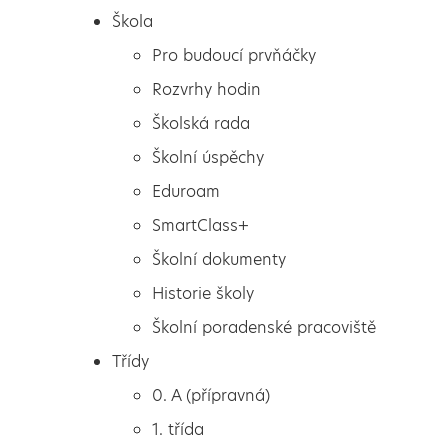
Škola
Pro budoucí prvňáčky
Rozvrhy hodin
Školská rada
Školní úspěchy
Eduroam
SmartClass+
Školní dokumenty
Historie školy
Školní poradenské pracoviště
Škola
Divadlo
Třídy
Pro budoucí prvňáčky
0. A (přípravná)
Rozvrhy hodin
1. třída
Školská rada