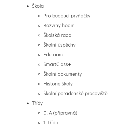
Škola
Pro budoucí prvňáčky
Rozvrhy hodin
Školská rada
Školní úspěchy
Eduroam
SmartClass+
Školní dokumenty
Historie školy
Školní poradenské pracoviště
Škola
Dášenka
Třídy
Pro budoucí prvňáčky
0. A (přípravná)
Rozvrhy hodin
1. třída
Školská rada