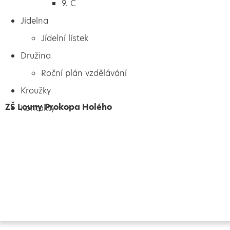
9. C
Jídelna
Jídelní lístek
Družina
Roční plán vzdělávání
Kroužky
ZŠ Louny Prokopa Holého
Kontakty
Vytvořeno
Školalokou
2024
Prohlášení o přístupnosti