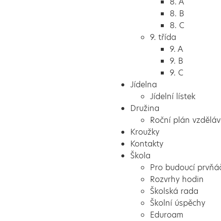
8. A
8. B
8. C
9. třída
9. A
9. B
9. C
Jídelna
Jídelní lístek
Družina
Roční plán vzděláv
Kroužky
Kontakty
Škola
Pro budoucí prvňá
Rozvrhy hodin
Školská rada
Školní úspěchy
Eduroam