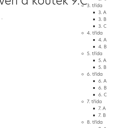
eří a koutek 9.C
3. třída
3. A
 .
3. B
3. C
4. třída
4. A
4. B
5. třída
5. A
5. B
6. třída
6. A
6. B
6. C
7. třída
7. A
7. B
8. třída