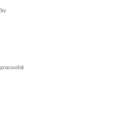
čky
pracoviště