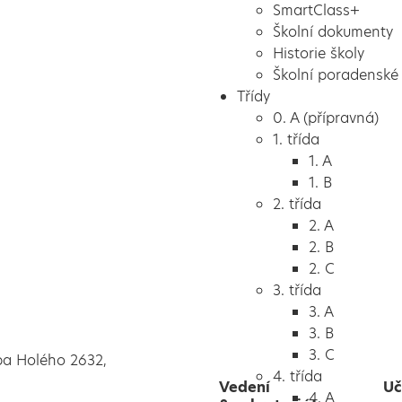
SmartClass+
Školní dokumenty
Historie školy
Školní poradenské 
Třídy
0. A (přípravná)
1. třída
1. A
1. B
2. třída
2. A
2. B
2. C
3. třída
3. A
3. B
3. C
pa Holého 2632,
4. třída
Vedení
Uč
4. A