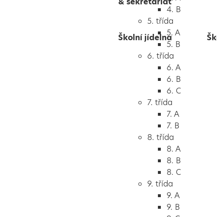
& sekretariát
4. B
5. třída
5. A
Školní jídelna
Šk
5. B
6. třída
6. A
6. B
6. C
7. třída
7. A
7. B
8. třída
8. A
8. B
8. C
9. třída
9. A
9. B