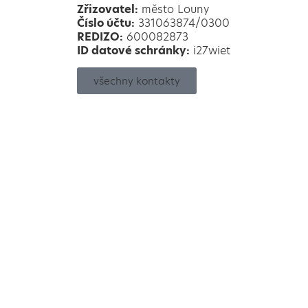
Zřizovatel:
město Louny
Číslo účtu:
331063874/0300
REDIZO:
600082873
ID datové schránky:
i27wiet
všechny kontakty