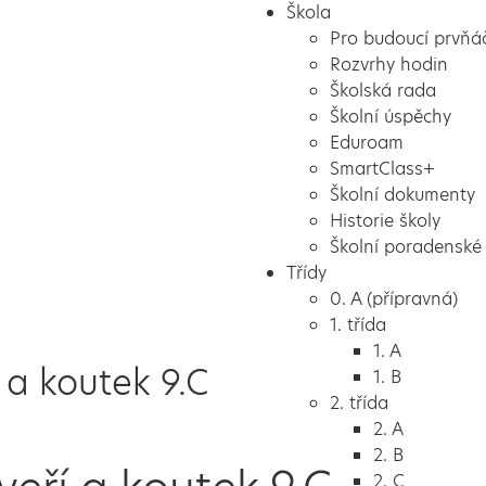
Škola
Pro budoucí prvňá
Rozvrhy hodin
Školská rada
Školní úspěchy
Eduroam
SmartClass+
Školní dokumenty
Historie školy
Školní poradenské 
Třídy
0. A (přípravná)
1. třída
1. A
 a koutek 9.C
1. B
2. třída
2. A
2. B
2. C