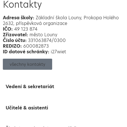
Kontakty
Adresa školy:
Základní škola Louny, Prokopa Holého
2632, příspěvková organizace
IČO:
49 123 874
Zřizovatel:
město Louny
Číslo účtu:
331063874/0300
REDIZO:
600082873
ID datové schránky:
i27wiet
všechny kontakty
Vedení & sekretariát
Učitelé & asistenti