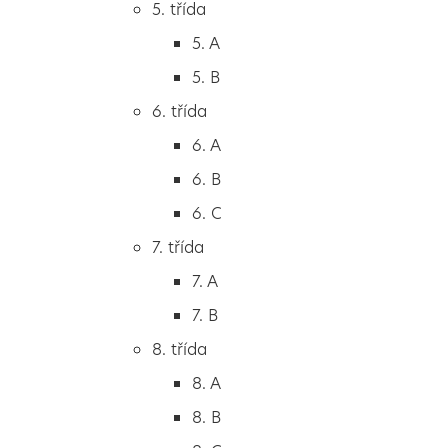
5. třída
2. B
5. A
2. C
5. B
3. třída
6. třída
3. A
6. A
3. B
6. B
3. C
6. C
4. třída
7. třída
4. A
7. A
4. B
7. B
5. třída
8. třída
5. A
8. A
5. B
8. B
6. třída