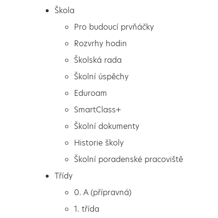
Škola
Pro budoucí prvňáčky
Rozvrhy hodin
Školská rada
Školní úspěchy
Eduroam
SmartClass+
Školní dokumenty
Historie školy
Školní poradenské pracoviště
Škola
Cesta kolem světa
Třídy
Pro budoucí prvňáčky
0. A (přípravná)
Rozvrhy hodin
1. třída
Školská rada