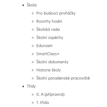
Škola
Pro budoucí prvňáčky
Rozvrhy hodin
Školská rada
Školní úspěchy
Eduroam
SmartClass+
Školní dokumenty
Historie školy
Školní poradenské pracoviště
Škola
Celebrity and Movie day
Třídy
Pro budoucí prvňáčky
0. A (přípravná)
Rozvrhy hodin
1. třída
Školská rada