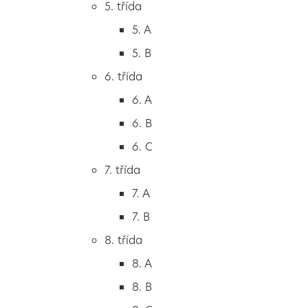
5. třída
2. B
5. A
2. C
5. B
3. třída
6. třída
3. A
6. A
3. B
6. B
3. C
6. C
4. třída
7. třída
4. A
7. A
4. B
7. B
5. třída
8. třída
5. A
8. A
5. B
8. B
6. třída