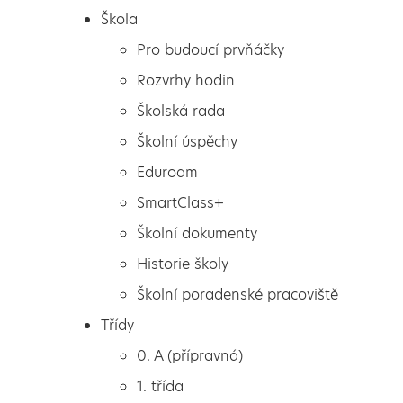
Škola
Pro budoucí prvňáčky
Rozvrhy hodin
Školská rada
Školní úspěchy
Eduroam
SmartClass+
Školní dokumenty
Historie školy
Školní poradenské pracoviště
Škola
Přípravka v knihovně
Třídy
Pro budoucí prvňáčky
0. A (přípravná)
Rozvrhy hodin
1. třída
Školská rada