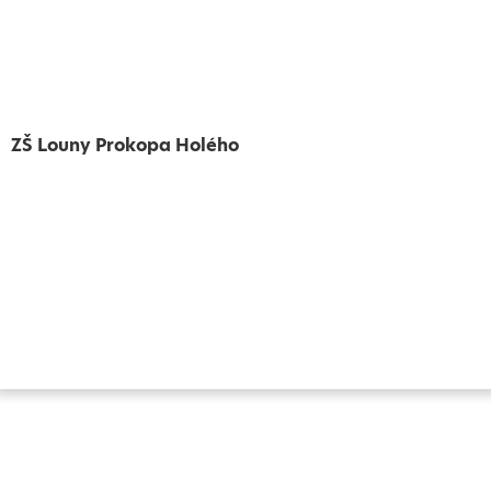
ZŠ Louny Prokopa Holého
Vytvořeno
Školalokou
2024
Prohlášení o přístupnosti