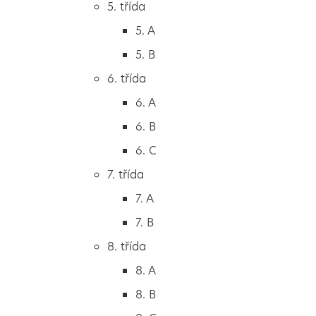
5. třída
2. B
5. A
2. C
5. B
3. třída
6. třída
3. A
6. A
3. B
6. B
3. C
6. C
4. třída
7. třída
4. A
7. A
4. B
7. B
5. třída
8. třída
5. A
8. A
5. B
8. B
6. třída