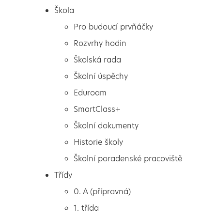
Škola
Pro budoucí prvňáčky
Rozvrhy hodin
Školská rada
Školní úspěchy
Eduroam
SmartClass+
Školní dokumenty
Historie školy
Školní poradenské pracoviště
Škola
Poslední den na ZŠ
Třídy
Pro budoucí prvňáčky
0. A (přípravná)
Rozvrhy hodin
1. třída
Školská rada