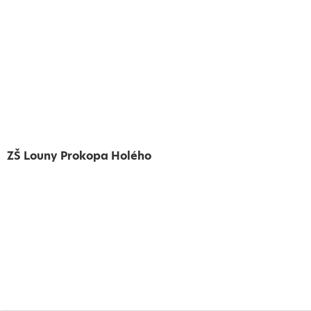
ZŠ Louny Prokopa Holého
Vytvořeno
Školalokou
2024
Prohlášení o přístupnosti